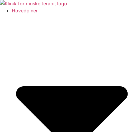
Videre
til
Hovedpiner
indhold